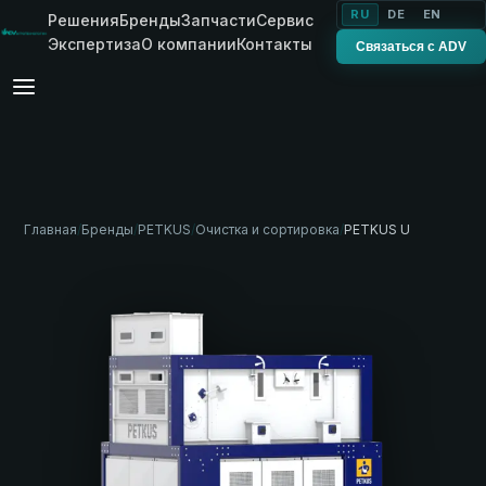
RU
DE
EN
Решения
Бренды
Запчасти
Сервис
Экспертиза
О компании
Контакты
Связаться с ADV
Главная
/
Бренды
/
PETKUS
/
Очистка и сортировка
/
PETKUS U