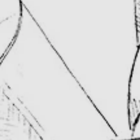
водитель аэрационной
Копья Air-Lance,
одполная вентиляция
жая.