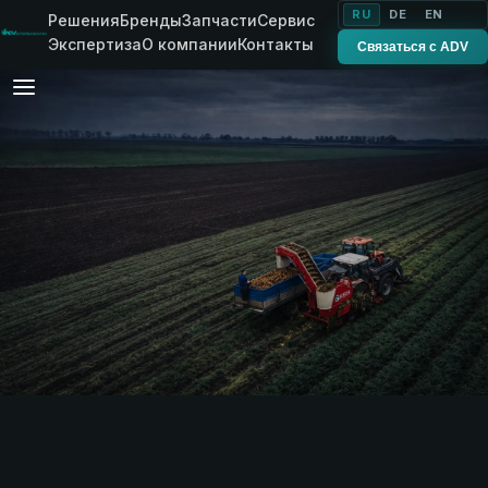
RU
DE
EN
Решения
Бренды
Запчасти
Сервис
Экспертиза
О компании
Контакты
Связаться с ADV