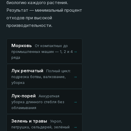
биологию каждого растения.
Результат — минимальный процент
отходов при высокой
производительности.
Морковь
От компактных до
→
промышленных машин — 1, 2 и 4
ряда
Лук репчатый
Полный цикл:
→
подрезка ботвы, валкование,
уборка
Лук-порей
Аккуратная
→
уборка длинного стебля без
обламывания
Зелень и травы
Укроп,
→
петрушка, сельдерей, зелёный