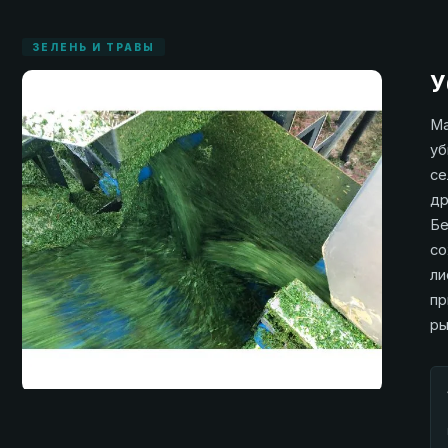
ЗЕЛЕНЬ И ТРАВЫ
У
Ма
уб
се
др
Бе
со
ли
пр
ры