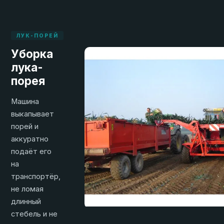
ЛУК-ПОРЕЙ
Уборка
лука-
порея
Машина
выкапывает
порей и
аккуратно
подаёт его
на
транспортёр,
не ломая
длинный
стебель и не