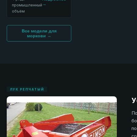
→
промышленный
объём
Все модели для
моркови →
ЛУК РЕПЧАТЫЙ
У
По
бо
по
со