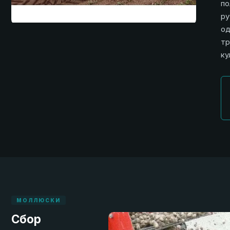
по
ру
од
тр
ку
МОЛЛЮСКИ
Сбор