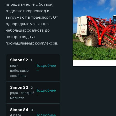
из ряда вместе с ботвой,
отделяют корнеплод и
выгружают в транспорт. От
однорядных машин для
небольших хозяйств до
четырёхрядных
промышленных комплексов.
Simon S2
1
ряд ·
Подробнее
→
небольшие
хозяйства
Simon S3
2
Подробнее
ряда · средний
→
масштаб
Simon S4
3–
4 ряда ·
Подробнее