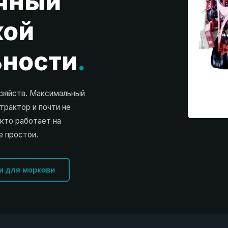
чный
кой
ьности
.
зяйств. Максимальный
трактор и почти не
 кто работает на
е простои.
и для моркови