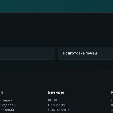
→
Подготовка почвы
ия
Бренды
и зерно
PETKUS
е удобрений
DAMMANN
К
растений
GÜSTROWER