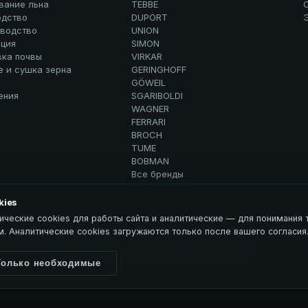
вание льна
TEBBE
дство
DUPORT
водство
UNION
ция
SIMON
вка почвы
VIRKAR
е и сушка зерна
GERINGHOFF
GÖWEIL
ения
SGARIBOLDI
WAGNER
FERRARI
BROCH
TUME
BOBMAN
Все бренды
kies
ические cookies для работы сайта и аналитические — для понимания т
. Аналитические cookies загружаются только после вашего согласия
рсональных данных
Использование материалов
ЭДВИСЕНС / Advisance →
© 2026 ООО ЭДВИСЕНС. Все права защищены.
Только необходимые