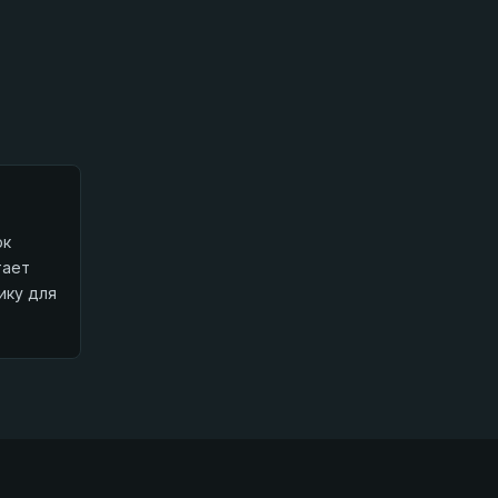
рк
тает
ику для