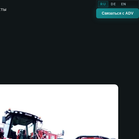
RU
DE
EN
кты
Связаться с ADV