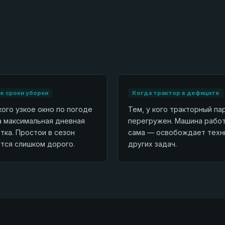
 сроки уборки
Когда трактор в дефиците
кого узкое окно по погоде
Тем, у кого тракторный па
а максимальная дневная
перегружен. Машина рабо
тка. Простои в сезон
сама — освобождает техн
тся слишком дорого.
других задач.