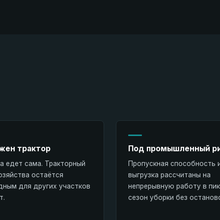
жен трактор
Под промышленный р
 едет сама. Тракторный
Пропускная способность 
озяйства остаётся
выгрузка рассчитаны на
дным для других участков
непрерывную работу в пи
т.
сезон уборки без останов