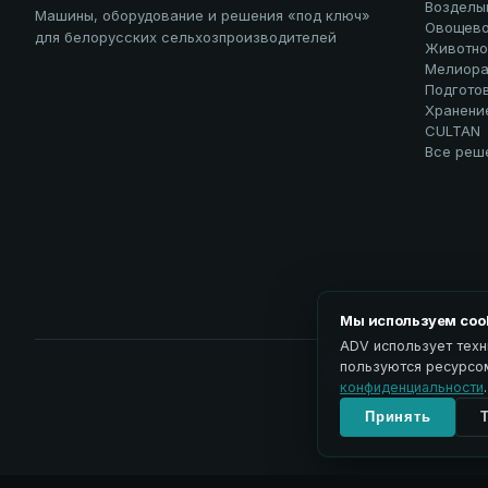
Возделы
Машины, оборудование и решения «под ключ»
Овощево
для белорусских сельхозпроизводителей
Животно
Мелиора
Подгото
Хранени
CULTAN
Все реш
Мы используем coo
ADV использует техн
пользуются ресурсом
Политика обработки пе
конфиденциальности
.
Принять
↑