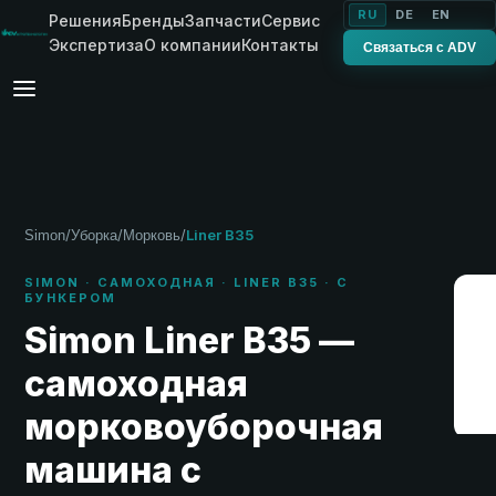
RU
DE
EN
Решения
Бренды
Запчасти
Сервис
Экспертиза
О компании
Контакты
Связаться с ADV
/
/
/
Liner B35
Simon
Уборка
Морковь
SIMON · САМОХОДНАЯ · LINER B35 · С
БУНКЕРОМ
Simon Liner B35 —
самоходная
морковоуборочная
машина с