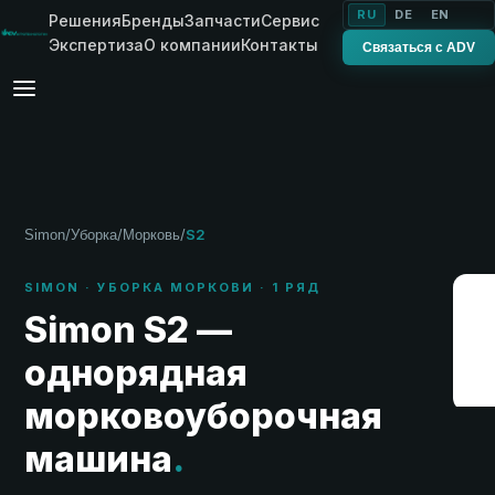
RU
DE
EN
Решения
Бренды
Запчасти
Сервис
Экспертиза
О компании
Контакты
Связаться с ADV
/
/
/
S2
Simon
Уборка
Морковь
SIMON · УБОРКА МОРКОВИ · 1 РЯД
Simon S2 —
однорядная
морковоуборочная
машина
.