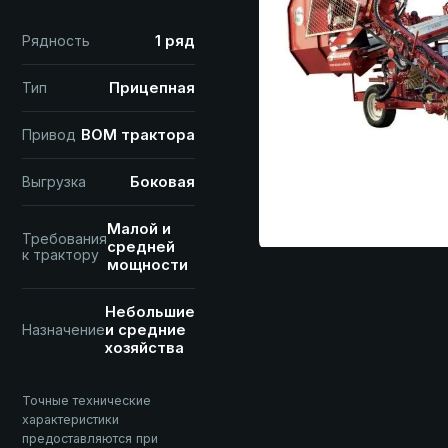
1 ряд
Рядность
Прицепная
Тип
ВОМ трактора
Привод
Боковая
Выгрузка
Малой и
Требования
средней
к трактору
мощности
Небольшие
и средние
Назначение
хозяйства
Точные технические
характеристики
предоставляются при