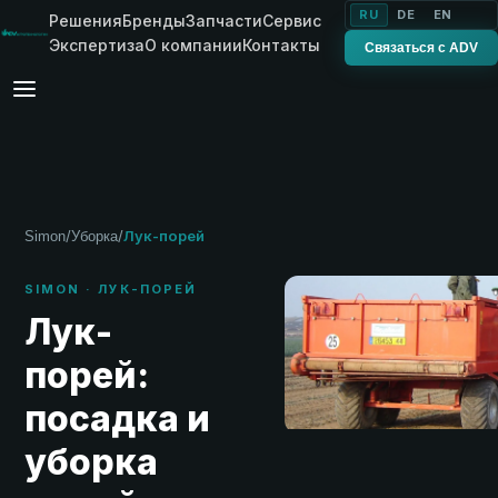
RU
DE
EN
Решения
Бренды
Запчасти
Сервис
Экспертиза
О компании
Контакты
Связаться с ADV
/
/
Лук-порей
Simon
Уборка
SIMON · ЛУК-ПОРЕЙ
Лук-
порей:
посадка и
уборка