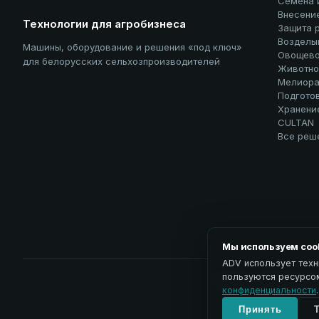
Семена 
Внесени
Технологии для агробизнеса
Защита 
Возделы
Машины, оборудование и решения «под ключ»
Овощево
для белорусских сельхозпроизводителей
Животно
Мелиора
Подгото
Хранени
CULTAN
Все реш
Мы используем coo
ADV использует техн
пользуются ресурсом
Политика обработки пе
конфиденциальности
.
Принять