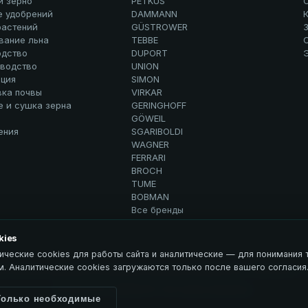
и зерно
PETKUS
е удобрений
DAMMANN
К
растений
GÜSTROWER
вание льна
TEBBE
дство
DUPORT
водство
UNION
ция
SIMON
вка почвы
VIRKAR
е и сушка зерна
GERINGHOFF
GÖWEIL
ения
SGARIBOLDI
WAGNER
FERRARI
BROCH
TUME
BOBMAN
Все бренды
kies
ические cookies для работы сайта и аналитические — для понимания т
. Аналитические cookies загружаются только после вашего согласия
рсональных данных
Использование материалов
ЭДВИСЕНС / Advisance →
© 2026 ООО ЭДВИСЕНС. Все права защищены.
Только необходимые