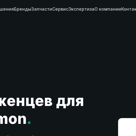
шения
Бренды
Запчасти
Сервис
Экспертиза
О компании
Конта
женцев для
imon
.