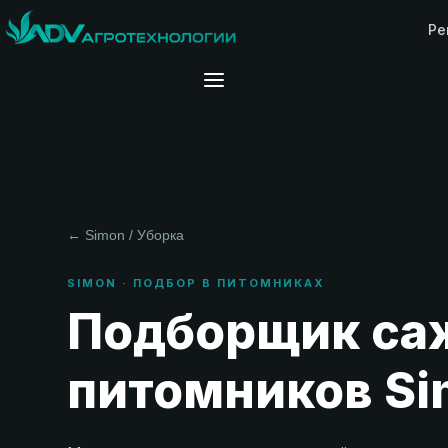
Ре
← Simon / Уборка
SIMON · ПОДБОР В ПИТОМНИКАХ
Подборщик са
питомников S