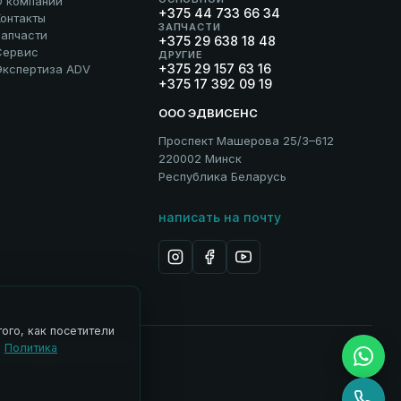
О компании
+375 44 733 66 34
онтакты
ЗАПЧАСТИ
Запчасти
+375 29 638 18 48
Сервис
ДРУГИЕ
+375 29 157 63 16
Экспертиза ADV
+375 17 392 09 19
ООО ЭДВИСЕНС
Проспект Машерова 25/3–612
220002 Минск
Республика Беларусь
написать на почту
ого, как посетители
.
Политика
 ADV
Управление cookies