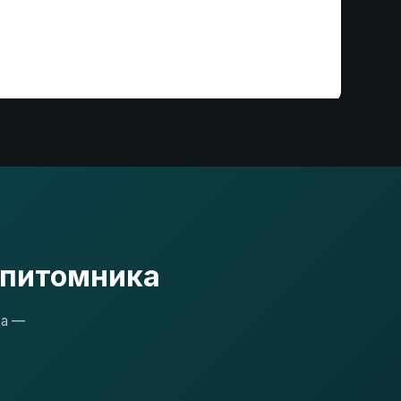
 питомника
да —