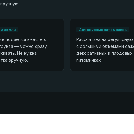
 вручную.
м земли
Для крупных питомников
ие подаётся вместе с
Рассчитана на регулярную
грунта — можно сразу
с большими объёмами саж
живать. Не нужна
декоративных и плодовых
тка вручную.
питомниках.