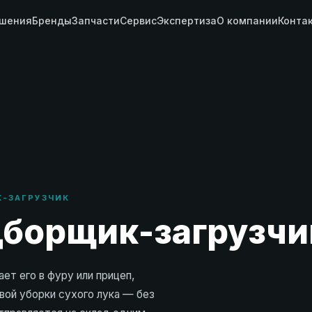
шения
Бренды
Запчасти
Сервис
Экспертиза
О компании
Конта
К-ЗАГРУЗЧИК
борщик-загрузчик
ет его в фуру или прицеп,
вой уборки сухого лука — без