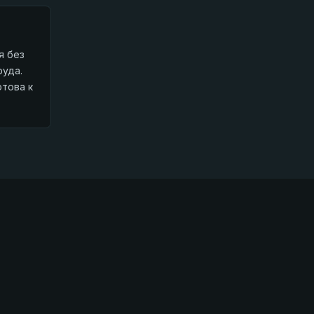
я без
руда.
отова к