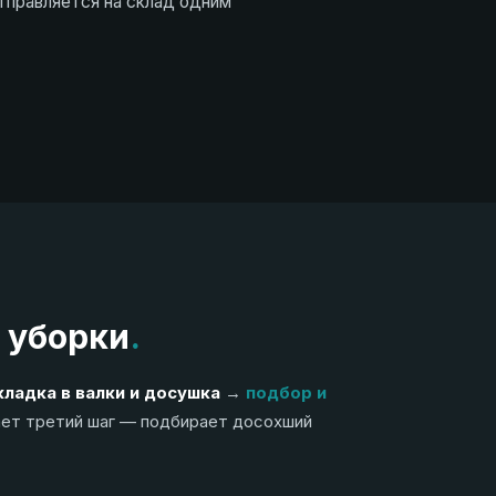
отправляется на склад одним
 уборки
.
кладка в валки и досушка
→
подбор и
ает третий шаг — подбирает досохший