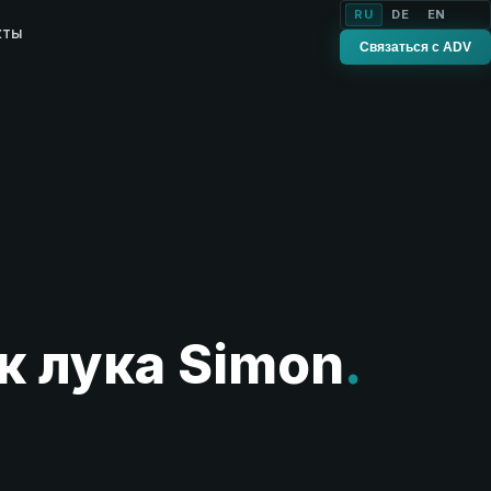
RU
DE
EN
кты
Связаться с ADV
 лука Simon
.