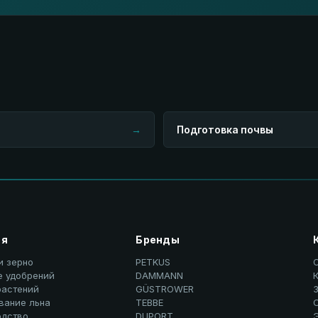
→
Подготовка почвы
ия
Бренды
и зерно
PETKUS
е удобрений
DAMMANN
К
растений
GÜSTROWER
вание льна
TEBBE
дство
DUPORT