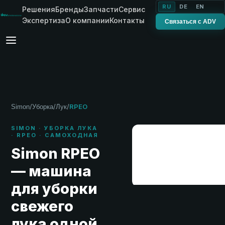
RU
DE
EN
Решения
Бренды
Запчасти
Сервис
Экспертиза
О компании
Контакты
Связаться с ADV
/
/
/
RPEO
Simon
Уборка
Лук
SIMON · УБОРКА ЛУКА
· RPEO · САМОХОДНАЯ
Simon RPEO
— машина
для уборки
свежего
лука одной