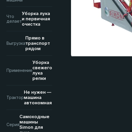
машины
Уборка лука
Что
и первичная
делает
очистка
Прямо в
транспорт
Выгрузка
рядом
Уборка
свежего
Применение
лука
репки
Не нужен —
машина
Трактор
автономная
Самоходные
машины
Серия
Simon для