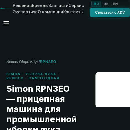
RU
DE
EN
Решения
Бренды
Запчасти
Сервис
Экспертиза
О компании
Контакты
Связаться с ADV
/
/
/
RPN3EO
Simon
Уборка
Лук
SIMON · УБОРКА ЛУКА ·
RPN3EO · САМОХОДНАЯ
Simon RPN3EO
— прицепная
машина для
промышленной
уборки лука
.