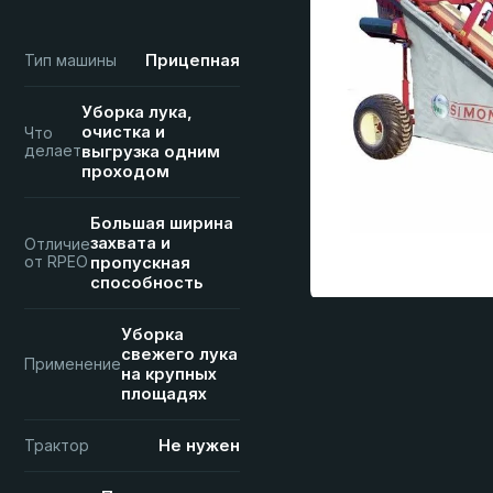
Прицепная
Тип машины
Уборка лука,
очистка и
Что
делает
выгрузка одним
проходом
Большая ширина
захвата и
Отличие
от RPEO
пропускная
способность
Уборка
свежего лука
Применение
на крупных
площадях
Не нужен
Трактор