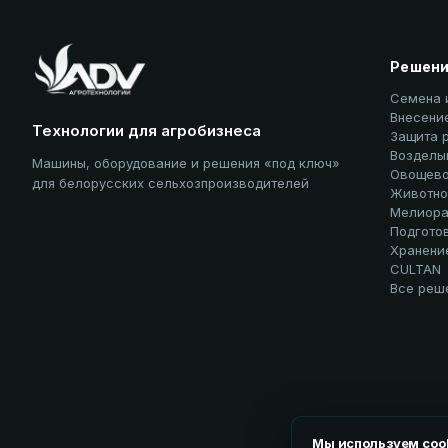
Решен
Семена 
Внесени
Технологии для агробизнеса
Защита 
Возделы
Машины, оборудование и решения «под ключ»
Овощево
для белорусских сельхозпроизводителей
Животно
Мелиора
Подгото
Хранени
CULTAN
Все реш
Мы используем coo