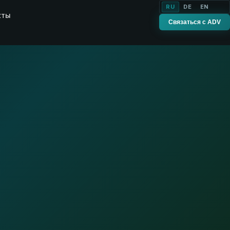
RU
DE
EN
кты
Связаться с ADV