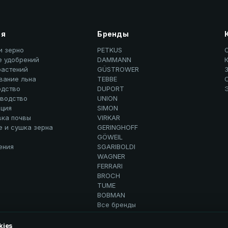
ия
Бренды
и зерно
PETKUS
е удобрений
DAMMANN
К
растений
GÜSTROWER
вание льна
TEBBE
дство
DUPORT
водство
UNION
ция
SIMON
вка почвы
VIRKAR
е и сушка зерна
GERINGHOFF
GÖWEIL
ения
SGARIBOLDI
WAGNER
FERRARI
BROCH
TUME
BOBMAN
Все бренды
kies