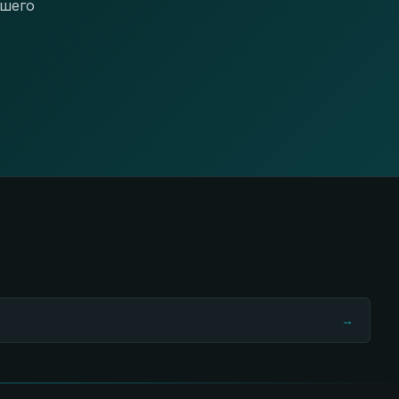
ашего
→