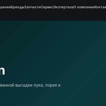
шения
Бренды
Запчасти
Сервис
Экспертиза
О компании
Конта
n
анной высадки лука, порея и