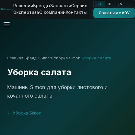
RU
DE
EN
Решения
Бренды
Запчасти
Сервис
Экспертиза
О компании
Контакты
Связаться с ADV
Главная
Бренды
Simon
Уборка Simon
Уборка салата
›
›
›
›
Уборка салата
Машины Simon для уборки листового и
кочанного салата.
← Уборка Simon