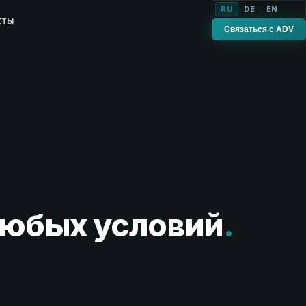
RU
DE
EN
кты
Связаться с ADV
любых условий
.