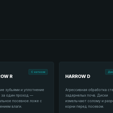
С катком
Ди
ROW R
HARROW D
ие зубьями и уплотнение
Агрессивная обработка ст
 за один проход —
задернелых почв. Диски
льное посевное ложе с
измельчают солому и раз
ением влаги.
корни перед посевом.