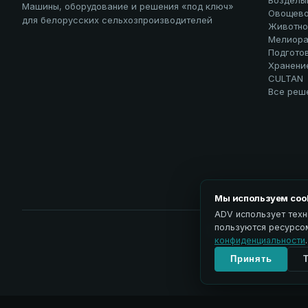
Возделы
Машины, оборудование и решения «под ключ»
Овощево
для белорусских сельхозпроизводителей
Животно
Мелиора
Подгото
Хранени
CULTAN
Все реш
Мы используем coo
ADV использует техн
пользуются ресурсом
Политика обработки пе
конфиденциальности
.
Принять
↑