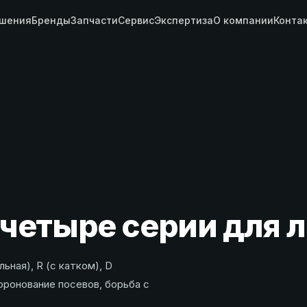
шения
Бренды
Запчасти
Сервис
Экспертиза
О компании
Конта
четыре серии для 
ьная), R (с катком), D
боронование посевов, борьба с