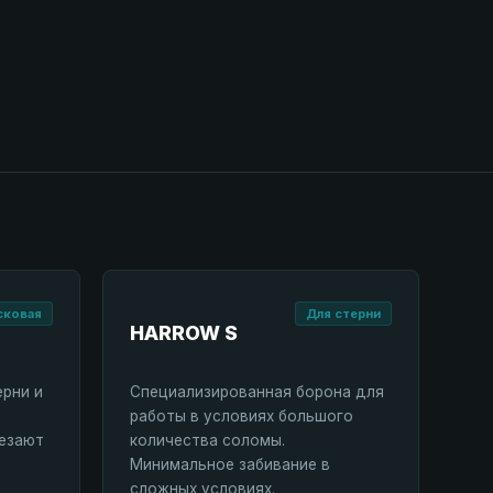
сковая
Для стерни
HARROW S
ерни и
Специализированная борона для
работы в условиях большого
резают
количества соломы.
Минимальное забивание в
сложных условиях.