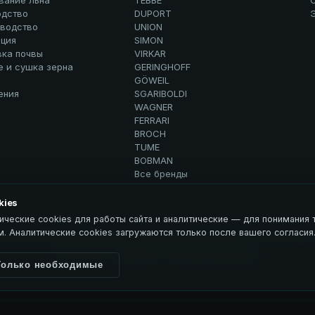
вание льна
TEBBE
дство
DUPORT
водство
UNION
ция
SIMON
вка почвы
VIRKAR
е и сушка зерна
GERINGHOFF
GÖWEIL
ения
SGARIBOLDI
WAGNER
FERRARI
BROCH
TUME
BOBMAN
Все бренды
kies
ические cookies для работы сайта и аналитические — для понимания т
. Аналитические cookies загружаются только после вашего согласия
рсональных данных
Использование материалов
ЭДВИСЕНС / Advisance →
© 2026 ООО ЭДВИСЕНС. Все права защищены.
Только необходимые