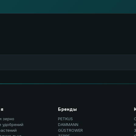
ия
Бренды
и зерно
PETKUS
е удобрений
DAMMANN
К
растений
GÜSTROWER