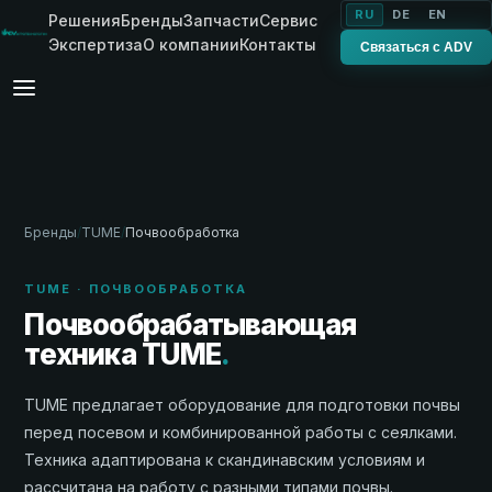
RU
DE
EN
Решения
Бренды
Запчасти
Сервис
Экспертиза
О компании
Контакты
Связаться с ADV
Бренды
/
TUME
/
Почвообработка
TUME · ПОЧВООБРАБОТКА
Почвообрабатывающая
техника TUME
.
TUME предлагает оборудование для подготовки почвы
перед посевом и комбинированной работы с сеялками.
Техника адаптирована к скандинавским условиям и
рассчитана на работу с разными типами почвы.