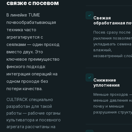
связке с посевом
В линейке TUME
Свежая
почвообрабатывающая
обработанная по
техника часто
Посев сразу после
агрегатируется с
рыхления позволяе
укладывать семена
сеялками — один проход
влажный,
вместо двух. Это
незаветренный сло
ключевое преимущество
финского подхода:
интеграция операций на
Снижение
одном проходе без
уплотнения
потери качества.
Меньше проходов 
CULTIPACK специально
меньше давления н
почву и меньше
разработан для такой
разрушения структу
работы — рабочие органы
культиватора и посевного
агрегата рассчитаны на