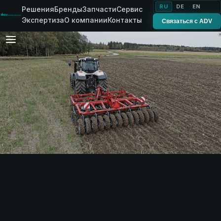
RU
DE
EN
Решения
Бренды
Запчасти
Сервис
Экспертиза
О компании
Контакты
Связаться с ADV