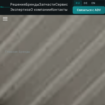
RU
DE
EN
Решения
Бренды
Запчасти
Сервис
Экспертиза
О компании
Контакты
Связаться с ADV
Главная
Бренды
Vanhauwaert
›
›
БЕЛЬГИЯ · С 1892 ГОДА
Vanhauwaert —
инженерные линии
переработки