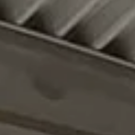
льна и натуральных
волокон
Комплексные установки для длинного
волокна, короткого волокна, очистки и
фильтрации
Vanhauwaert (Бельгия, с 1892 года) — бренд
инженерных линий для переработки льна и
натуральных волокон. Комплектации охватывают
всё: от отдельной машины до полной
производственной линии под ключ. Установки для
длинного волокна, короткого волокна, очистки и
фильтрации.
Смотреть решения