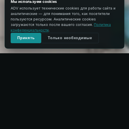
Мы используем cookies
ADV использует технические cookies для работы сайта и
аналитические — для понимания того, как посетители
пользуются ресурсом. Аналитические cookies
01
SHORT & TOTAL
LONG FIBER
02
FIBER
загружаются только после вашего согласия.
Политика
конфиденциальности
.
Принять
Только необходимые
→
→