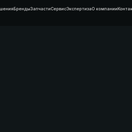
шения
Бренды
Запчасти
Сервис
Экспертиза
О компании
Конта