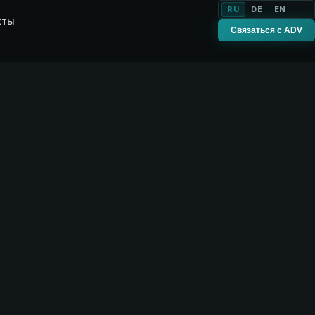
RU
DE
EN
кты
Связаться с ADV