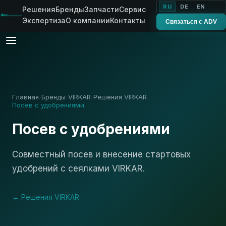
RU
DE
EN
Решения
Бренды
Запчасти
Сервис
Экспертиза
О компании
Контакты
Связаться с ADV
Главная
Бренды
VIRKAR
Решения VIRKAR
›
›
›
›
Посев с удобрениями
Посев с удобрениями
Совместный посев и внесение стартовых
удобрений с сеялками VIRKAR.
← Решения VIRKAR