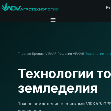
Ре
Главная
Бренды
VIRKAR
Решения VIRKAR
Технологии точ
›
›
›
›
Технологии т
земледелия
Точное земледелие с сеялками VIRKAR: GP
управление.