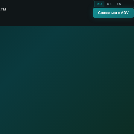
RU
DE
EN
кты
Связаться с ADV