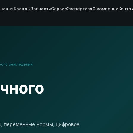
шения
Бренды
Запчасти
Сервис
Экспертиза
О компании
Конта
ного земледелия
очного
S, переменные нормы, цифровое