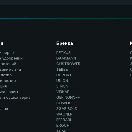
ия
Бренды
и зерно
PETKUS
е удобрений
DAMMANN
К
растений
GÜSTROWER
вание льна
TEBBE
дство
DUPORT
водство
UNION
ция
SIMON
вка почвы
VIRKAR
е и сушка зерна
GERINGHOFF
GÖWEIL
ения
SGARIBOLDI
WAGNER
FERRARI
BROCH
TUME