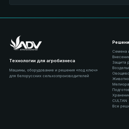
Решен
Семена 
Внесени
Технологии для агробизнеса
Защита 
Возделы
Машины, оборудование и решения «под ключ»
Овощево
для белорусских сельхозпроизводителей
Животно
Мелиора
Подгото
Хранени
CULTAN
Все реш