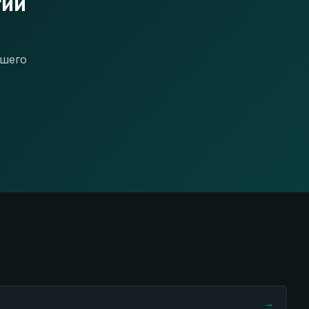
гии
ашего
→