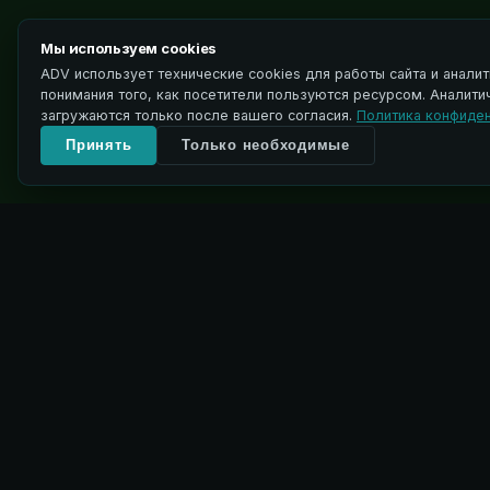
Мы используем cookies
ADV использует технические cookies для работы сайта и анали
понимания того, как посетители пользуются ресурсом. Аналити
загружаются только после вашего согласия.
Политика конфиде
Принять
Только необходимые
±2 мм
5 типов
Точность
высева
ТОЧНОСТЬ ГЛУБИНЫ СЕВА
КОНФИГУРАЦИЙ С
Точное размещение
Сошники Dynamic
семени в контакт с
разработаны для 
почвой — независимо от
условиях высокой
типа поверхности.
растительными о
Каждое семя ложится
Конструкция