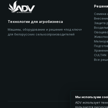
Решен
Семена 
Внесени
Технологии для агробизнеса
Защита 
Возделы
Машины, оборудование и решения «под ключ»
Овощево
для белорусских сельхозпроизводителей
Животно
Мелиора
Подгото
Хранени
CULTAN
Все реш
Мы используем coo
ADV использует техн
пользуются ресурсом