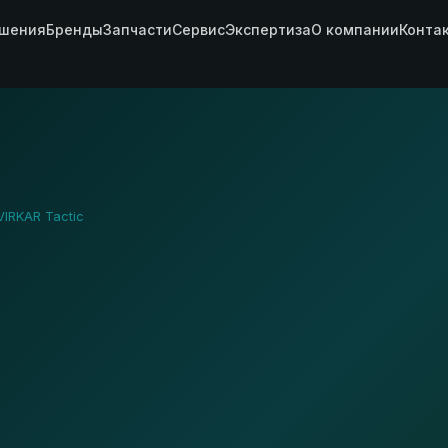
шения
Бренды
Запчасти
Сервис
Экспертиза
О компании
Конта
VIRKAR Tactic