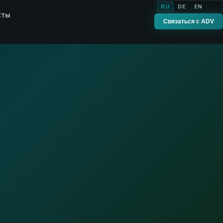
RU
DE
EN
кты
Связаться с ADV