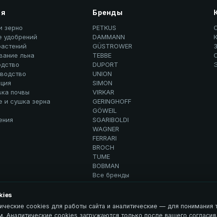
ия
Бренды
и зерно
PETKUS
е удобрений
DAMMANN
К
растений
GÜSTROWER
вание льна
TEBBE
дство
DUPORT
водство
UNION
ция
SIMON
вка почвы
VIRKAR
е и сушка зерна
GERINGHOFF
GÖWEIL
ения
SGARIBOLDI
WAGNER
FERRARI
BROCH
TUME
BOBMAN
Все бренды
kies
ические cookies для работы сайта и аналитические — для понимания т
. Аналитические cookies загружаются только после вашего согласия