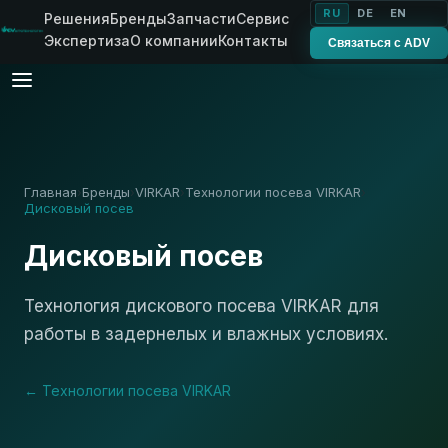
RU
DE
EN
Решения
Бренды
Запчасти
Сервис
Экспертиза
О компании
Контакты
Связаться с ADV
Главная
Бренды
VIRKAR
Технологии посева VIRKAR
›
›
›
›
Дисковый посев
Дисковый посев
Технология дискового посева VIRKAR для
работы в задернелых и влажных условиях.
← Технологии посева VIRKAR