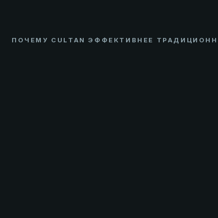
ПОЧЕМУ CULTAN ЭФФЕКТИВНЕЕ ТРАДИЦИОНН
ТРАДИЦИОННО
ПАРАМЕТР
ВНЕСЕНИЕ
Форма азота
Нитратная (NO₃
Количество внесений за сезон
2–3
Потери азота (вымывание,
40–60 %
улетучивание)
Доза азота (озимая пшеница)
160–200 кг N/га
Тип роста растения
Побегодомина