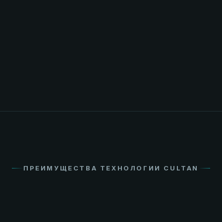
✓
Выше содержание белка и клейковины
✓
Повышенная устойчивость к грибковым
заболеваниям
✓
Снижение риска полегания
ПРЕИМУЩЕСТВА ТЕХНОЛОГИИ CULTAN