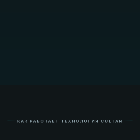
✓
Аммоний в депо не нитрифицируется —
активность бактерий подавлена
✓
Аммоний не вымывается — закреплён на
коллоидах
✓
Газообразные потери минимальны
✓
Растение питается равномерно из
стабильного депо
✓
Одно внесение на весь сезон
КАК РАБОТАЕТ ТЕХНОЛОГИЯ CULTAN