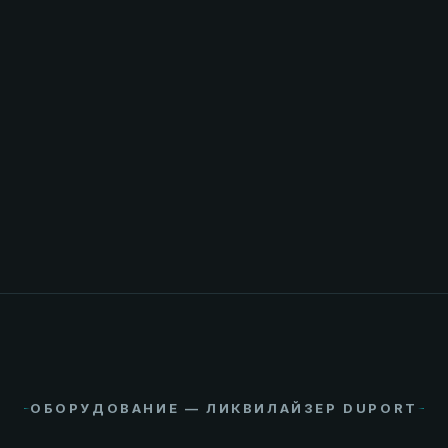
Норма
80–120 кг N/га за одно внесение, до 2
внесений за сезон.
ОЖИДАЕМЫЙ ЭФФЕКТ
✓
Рост урожайности зелёной массы
✓
Улучшение ботанического состава травостоя
✓
Нет ожогов листьев — удобрение под
поверхностью
✓
Внесение возможно по вегетирующему травостою
ОБОРУДОВАНИЕ — ЛИКВИЛАЙЗЕР DUPORT