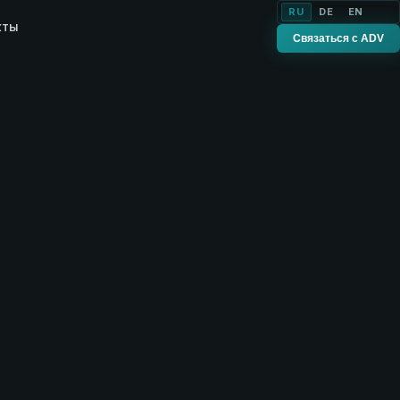
RU
DE
EN
кты
Связаться с ADV