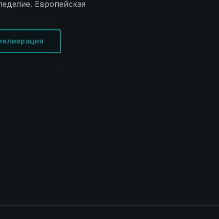
леделие. Европейская
мелиорация