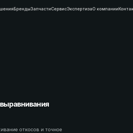
шения
Бренды
Запчасти
Сервис
Экспертиза
О компании
Конта
 выравнивания
живание откосов и точное