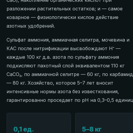
разложении растительных остатков; и — самое
коварное — физиологически кислое действие
азотных удобрений.
Сульфат аммония, аммиачная селитра, мочевина и
КАС после нитрификации высвобождают H⁺ —
каждые 100 кг д.в. азота по сульфату аммония
подкисляют пахотный слой эквивалентом 110 кг
CaCO₃, по аммиачной селитре — 60 кг, по карбами
— 80 кг. Хозяйство, которое 5–7 лет вносит
интенсивные нормы азота без известкования,
гарантированно проседает по pH на 0,3–0,5 едини
0,1 ед.
5–8 кг