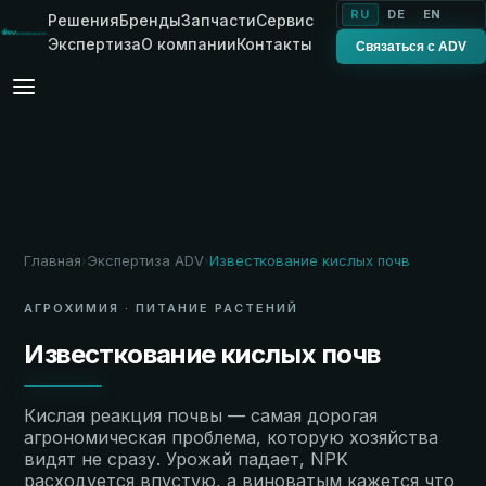
RU
DE
EN
Решения
Бренды
Запчасти
Сервис
Экспертиза
О компании
Контакты
Связаться с ADV
Главная
Экспертиза ADV
Известкование кислых почв
›
›
АГРОХИМИЯ · ПИТАНИЕ РАСТЕНИЙ
Известкование кислых почв
Кислая реакция почвы — самая дорогая
агрономическая проблема, которую хозяйства
видят не сразу. Урожай падает, NPK
расходуется впустую, а виноватым кажется что