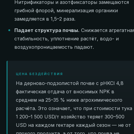
Нитрификаторы и азотфиксаторы замещаются
грибной флорой, минерализация органики
замедляется в 1,5–2 раза.
Падает структура почвы.
Снижается агрегатна
стабильность, уплотнение растёт, водо- и
воздухопроницаемость падают.
ЦЕНА БЕЗДЕЙСТВИЯ
На дерново-подзолистой почве с pHKCl 4,8
фактическая отдача от вносимых NPK в
среднем на 25–35 % ниже агрохимического
расчёта. Это означает, что при стоимости тука
1 200–1 500 USD/т хозяйство теряет 300–500
USD на каждом гектаре каждый сезон — не от
плохого продукта, а от того, что почва не