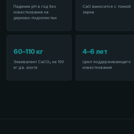
Падение pH в год без
CaO выносится с тонной
известкования на
зерна
дерново-подзолистых
60–110 кг
4–6 лет
Эквивалент CaCO₃ на 100
Цикл поддерживающего
кг д.в. азота
известкования