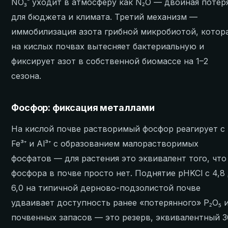
NO₃⁻ уходит в атмосферу как N₂O — двойная потер
для бюджета и климата. Третий механизм —
иммобилизация азота грибной микробиотой, котор
на кислых почвах вытесняет бактериальную и
фиксирует азот в собственной биомассе на 1–2
сезона.
Фосфор: фиксация металлами
На кислой почве растворимый фосфор реагирует с
Fe³⁺ и Al³⁺ с образованием малорастворимых
фосфатов — для растения это эквивалент того, что
фосфора в почве просто нет. Поднятие pHKCl с 4,8
6,0 на типичной дерново-подзолистой почве
удваивает доступность ранее «потерянного» P₂O₅ 
почвенных запасов — это резерв, эквивалентный 3