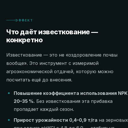
ЭФФЕКТ
Что даёт известкование —
конкретно
Известкование — это не «оздоровление почвы
вообще». Это инструмент с измеримой
агроэкономической отдачей, которую можно
посчитать ещё до внесения.
Повышение коэффициента использования NPK
20–35 %.
Без известкования эта прибавка
пропадает каждый сезон.
Прирост урожайности 0,4–0,9 т/га
на зерновы
при сдвиге pHKCl с 4,8 до 6,0 — стабильно