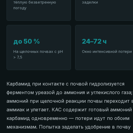
тёплую безветренную
заделки
погоду
до 50 %
24–72 ч
На щелочных почвах с pH
Окно интенсивной потери
> 7,5
Карбамид при контакте с почвой гидролизуется
ферментом уреазой до аммония и углекислого газа;
аммоний при щелочной реакции почвы переходит 
аммиак и улетает. КАС содержит готовый аммоний
карбамид одновременно — потери идут по обоим
механизмам. Попытка заделать удобрение в почву