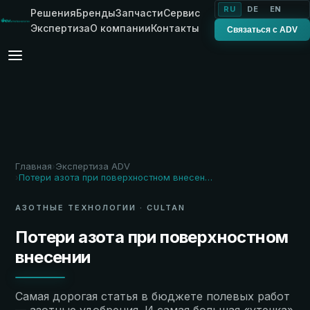
RU
DE
EN
Решения
Бренды
Запчасти
Сервис
Экспертиза
О компании
Контакты
Связаться с ADV
Главная
Экспертиза ADV
›
Потери азота при поверхностном внесении
›
АЗОТНЫЕ ТЕХНОЛОГИИ · CULTAN
Потери азота при поверхностном
внесении
Самая дорогая статья в бюджете полевых работ
— азотные удобрения. И самая большая «утечка»