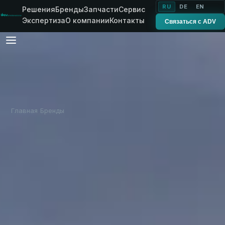
RU
DE
EN
Решения
Бренды
Запчасти
Сервис
Экспертиза
О компании
Контакты
Связаться с ADV
Главная
Бренды
Agricola Italiana
›
›
БРЕНД ADV
Сеялки Agricola
Italiana
для точного посева