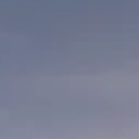
Пневматические и механические решения для
овощей, кукурузы и специализированных
схем посева
Agricola Italiana — итальянский производитель сеялок
точного высева, где ключевую роль играет не только
модель, но и конфигурация секций, тип ряда, схема
междурядья и адаптация под культуру.
Смотреть направления
Запросить консультацию