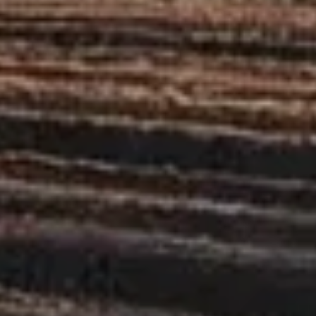
IT
ADV
Италия
партнёр
страна производства
поставка и
сопровождение
НАПРАВЛЕНИЯ
Линейка Agricola Italiana
Механические и пневматические сеялки для овощных
культур, кукурузы и пропашных — выбор по культуре,
схеме рядов и условиям почвы