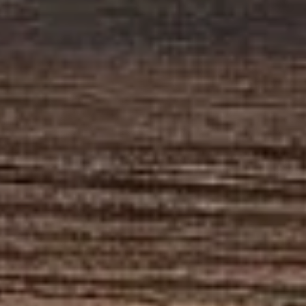
Главная
›
Бренды
›
Agricola Italiana
24
3
модели
направления
в линейке
механика, пневматика
овощи, пропашные