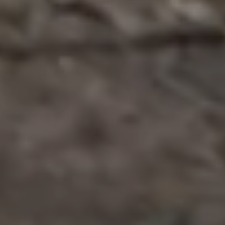
Выберите задачу — перейдите к нужному классу машин:
Машины для подстилки
Самозагружающиеся машины
Тяжёлые материалы и высокая производительность
Уборка и подталкивание корма
Транспорт и хозработы