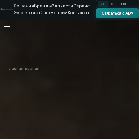
RU
DE
EN
Решения
Бренды
Запчасти
Сервис
Экспертиза
О компании
Контакты
Связаться с ADV
Главная
Бренды
Bobman
›
›
БРЕНД ADV
Bobman — техника
для работы внутри
ферм и коровников