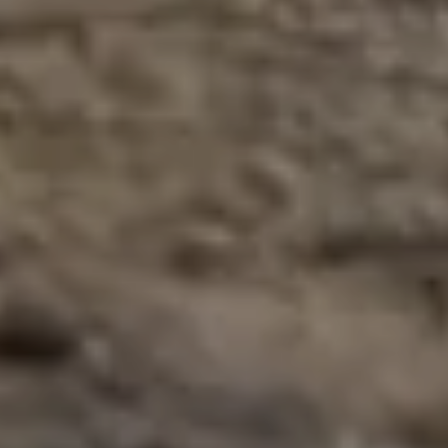
ежедневного обслуживания.
Дизель и электро
Дизельные версии для интенсивной работы (до 12
часов), электрические — для закрытых помещений без
выхлопа.
9 моделей — 5 задач
Подстилка, тяжёлые материалы, уборка,
подталкивание корма, транспорт по ферме — каждая
модель под конкретную задачу.