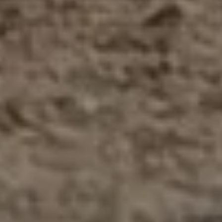
Разворот в проходе
Диаметр разворота от 1,4 м по моделям — машина
работает там, где невозможно развернуть трактор или
мини-погрузчик.
Ширина от 100 см
Проходит в межстойловые проходы, кормовые столы и
узкие зоны коровников без повреждения конструкций.
3 операции за 1 проход
Подметание, скребок и распределение подстилки за
один цикл — заметное сокращение времени