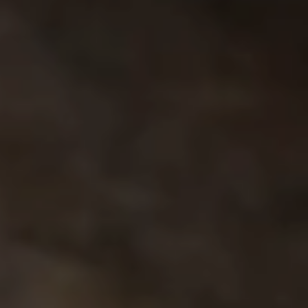
Подстилка, уборка, подталкивание корма и
транспорт по ферме — компактные машины с
малым диаметром разворота
Датский производитель компактной техники для
животноводческих комплексов. 9 моделей в 5
категориях — от подстилочных машин до
электрического транспортёра с самосвальным
кузовом.
Смотреть модели
Запросить КП