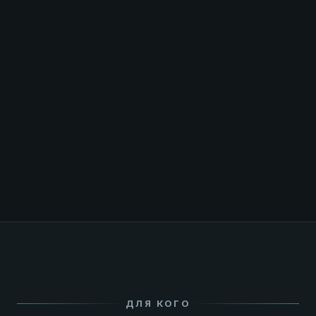
PAULMICHL
ГЕРМАНИЯ
Стальные и нержавеющие резервуары, силосы и
закрытые ёмкости для хранения жидкого
навоза, биогазового субстрата и технической
воды. Инфраструктура для экологически
безопасного навозного хозяйства.
Перейти к бренду →
ДЛЯ КОГО