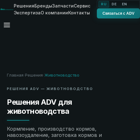
RU
DE
EN
Решения
Бренды
Запчасти
Сервис
Экспертиза
О компании
Контакты
Связаться с ADV
Главная
Решения
Животноводство
›
›
РЕШЕНИЯ ADV — ЖИВОТНОВОДСТВО
Решения ADV для
животноводства
Кормление, производство кормов,
навозоудаление, заготовка кормов и