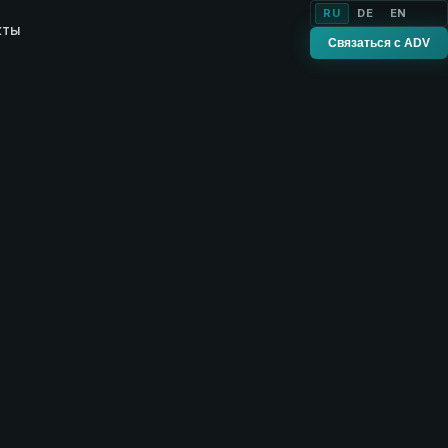
RU
DE
EN
кты
Связаться с ADV