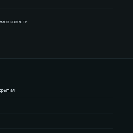
ёмов извести
крытия