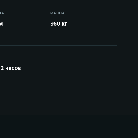
ТА
МАССА
см
950 кг
12 часов