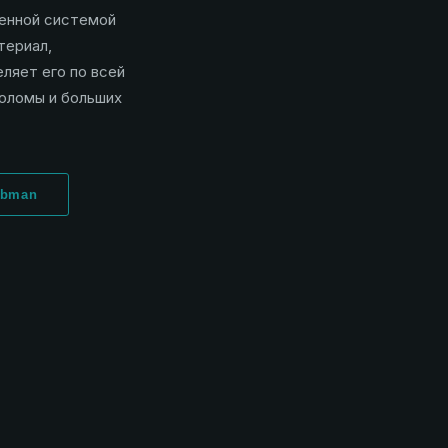
енной системой
териал,
ляет его по всей
соломы и больших
obman