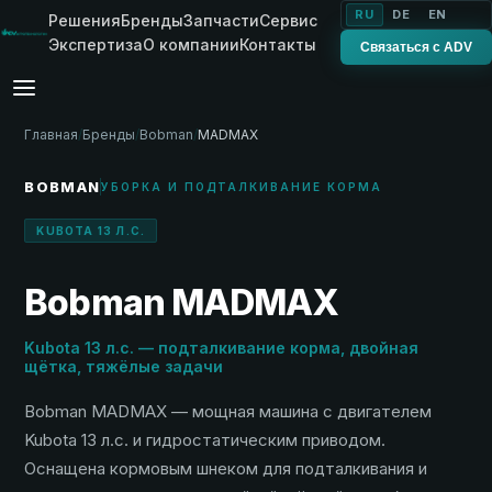
RU
DE
EN
Решения
Бренды
Запчасти
Сервис
Экспертиза
О компании
Контакты
Связаться с ADV
Главная
/
Бренды
/
Bobman
/
MADMAX
BOBMAN
УБОРКА И ПОДТАЛКИВАНИЕ КОРМА
KUBOTA 13 Л.С.
Bobman MADMAX
Kubota 13 л.с. — подталкивание корма, двойная
щётка, тяжёлые задачи
Bobman MADMAX — мощная машина с двигателем
Kubota 13 л.с. и гидростатическим приводом.
Оснащена кормовым шнеком для подталкивания и