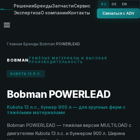
RU
DE
EN
Решения
Бренды
Запчасти
Сервис
Экспертиза
О компании
Контакты
Связаться с ADV
Главная
/
Бренды
/
Bobman
/
POWERLEAD
ТЯЖЁЛЫЕ МАТЕРИАЛЫ И ВЫСОКАЯ
BOBMAN
ПРОИЗВОДИТЕЛЬНОСТЬ
KUBOTA 13 Л.С.
Bobman POWERLEAD
Kubota 13 л.с., бункер 900 л — для крупных ферм с
тяжёлыми материалами
Bobman POWERLEAD — тяжёлая версия MULTILOAD с
двигателем Kubota 13 л.с. и бункером 900 л. Ширина