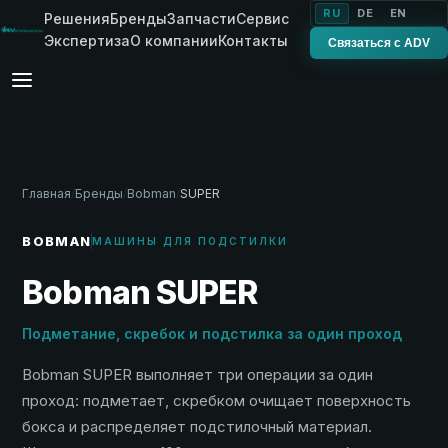
RU
DE
EN
Решения
Бренды
Запчасти
Сервис
Экспертиза
О компании
Контакты
Связаться с ADV
Главная
/
Бренды
/
Bobman
/
SUPER
BOBMAN
МАШИНЫ ДЛЯ ПОДСТИЛКИ
Bobman SUPER
Подметание, скребок и подстилка за один проход
Bobman SUPER выполняет три операции за один
проход: подметает, скребком очищает поверхность
бокса и распределяет подстилочный материал.