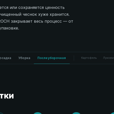
ется или сохраняется ценность
очищенный чеснок хуже хранится.
ROCH закрывает весь процесс — от
упаковке.
осадка
Уборка
Послеуборочная
Картофель
Лукови
тки