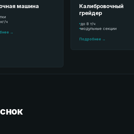
очная машина
Калибровочный
грейдер
тки
кг/ч
до 8 т/ч
модульные секции
бнее →
Подробнее →
еснок