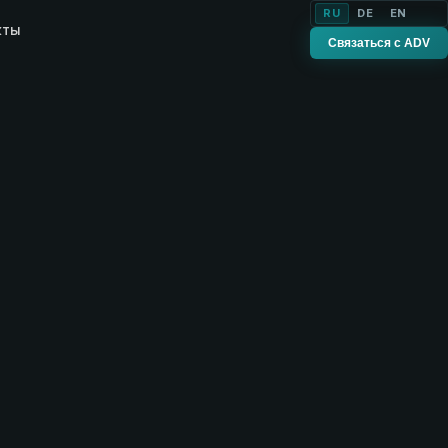
RU
DE
EN
кты
Связаться с ADV