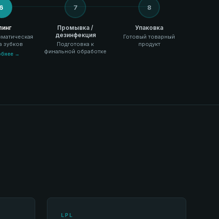
6
7
8
линг
Промывка /
Упаковка
дезинфекция
вматическая
Готовый товарный
а зубков
Подготовка к
продукт
финальной обработке
бнее →
LPL