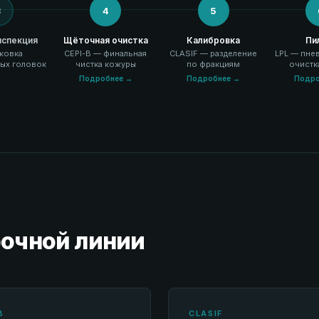
3
4
5
нспекция
Щёточная очистка
Калибровка
Пи
ковка
CEPI-B — финальная
CLASIF — разделение
LPL — пне
ных головок
чистка кожуры
по фракциям
очистк
Подробнее →
Подробнее →
Подро
очной линии
B
CLASIF