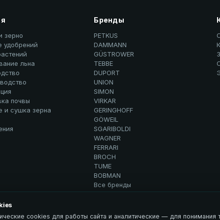
ия
Бренды
и зерно
PETKUS
е удобрений
DAMMANN
К
растений
GÜSTROWER
вание льна
TEBBE
дство
DUPORT
водство
UNION
ция
SIMON
вка почвы
VIRKAR
е и сушка зерна
GERINGHOFF
GÖWEIL
ения
SGARIBOLDI
WAGNER
FERRARI
BROCH
TUME
BOBMAN
Все бренды
kies
ические cookies для работы сайта и аналитические — для понимания т