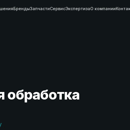
шения
Бренды
Запчасти
Сервис
Экспертиза
О компании
Конта
я обработка
у