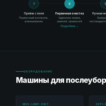
1
2
Приём с поля
Первичная очистка
Ручная и
Первичный контроль,
Удаление земли,
Выбра
взвешивание
камней, примесей
нестандарт
Подробнее →
ОБОРУДОВАНИЕ
Машины для послеубор
MES-LIMP-CINT
CEPI-