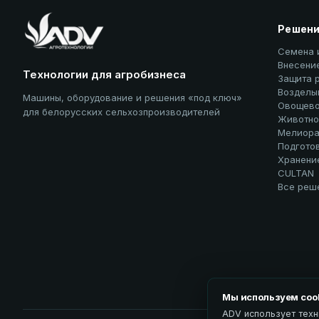
Решен
Семена 
Внесени
Технологии для агробизнеса
Защита 
Возделы
Машины, оборудование и решения «под ключ»
Овощево
для белорусских сельхозпроизводителей
Животно
Мелиора
Подгото
Хранени
CULTAN
Все реш
Мы используем coo
ADV использует техн