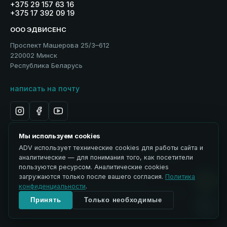
+375 29 157 63 16
+375 17 392 09 19
ООО ЭДВИСЕНС
Проспект Машерова 25/3–612
220002 Минск
Республика Беларусь
написать на почту
Мы используем cookies
ADV использует технические cookies для работы сайта и
Политика обработки персональных данных
аналитические — для понимания того, как посетители
Использование материалов
пользуются ресурсом. Аналитические cookies
ЭДВИСЕНС / Advisance → ADV
загружаются только после вашего согласия.
Политика
Управление cookies
конфиденциальности
.
© 2026 ООО ЭДВИСЕНС. Все права защищены.
Принять
Только необходимые