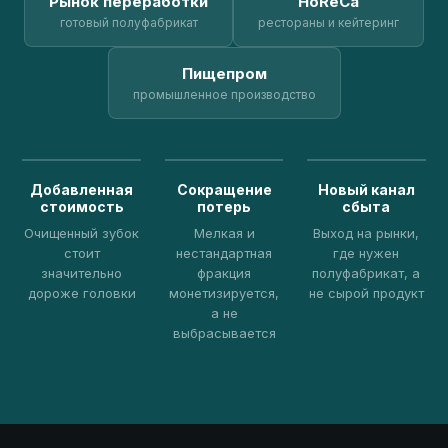
Рынок переработки
HoReCa
готовый полуфабрикат
рестораны и кейтеринг
Пищепром
промышленное производство
Добавленная
Сокращение
Новый канал
стоимость
потерь
сбыта
Очищенный зубок
Мелкая и
Выход на рынки,
стоит
нестандартная
где нужен
значительно
фракция
полуфабрикат, а
дороже головки
монетизируется,
не сырой продукт
а не
выбрасывается