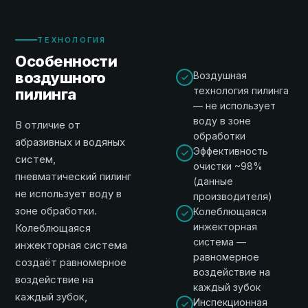
ТЕХНОЛОГИЯ
Особенности
воздушного
Воздушная
технология пилинга
пилинга
— не использует
воду в зоне
В отличие от
обработки
абразивных и водяных
Эффективность
систем,
очистки ~98%
пневматический пилинг
(данные
не использует воду в
производителя)
зоне обработки.
Колеблющаяся
инжекторная
Колеблющаяся
система —
инжекторная система
равномерное
создаёт равномерное
воздействие на
воздействие на
каждый зубок
каждый зубок,
Инспекционная