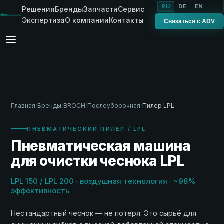
RU
DE
EN
Решения
Бренды
Запчасти
Сервис
Экспертиза
О компании
Контакты
Связаться с ADV
Главная
/
Бренды
/
BROCH
/
Послеуборочная
/
Пилер LPL
ПНЕВМАТИЧЕСКИЙ ПИЛЕР / LPL
Пневматическая машина
для очистки чеснока LPL
LPL 150 / LPL 200 · воздушная технология · ~98%
эффективность
Нестандартный чеснок — не потеря. Это сырьё для