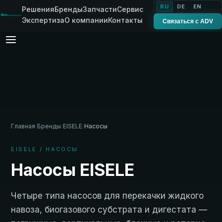
RU
DE
EN
Решения
Бренды
Запчасти
Сервис
Экспертиза
О компании
Контакты
Связаться с ADV
Главная
/
Бренды
/
EISELE
/
Насосы
EISELE / НАСОСЫ
Насосы EISELE
Четыре типа насосов для перекачки жидкого
навоза, биогазового субстрата и дигестата —