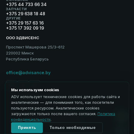
+375 44 733 66 34
ЗАПЧАСТИ
+375 29 638 18 48
ДРУГИЕ
+375 29 157 63 16
+375 17 392 09 19
ООО ЭДВИСЕНС
Проспект Машерова 25/3–612
220002 Минск
Республика Беларусь
office@advisance.by
Мы используем cookies
ADV использует технические cookies для работы сайта и
аналитические — для понимания того, как посетители
пользуются ресурсом. Аналитические cookies
Политика обработки персональных данных
загружаются только после вашего согласия.
Политика
Использование материалов
конфиденциальности
.
ЭДВИСЕНС / Advisance → ADV
Управление cookies
Принять
Только необходимые