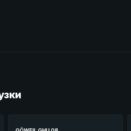
узки
GÖWEIL GHU 08