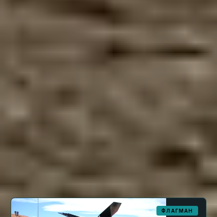
11 моделей
— от лёгких планировщиков
Lucciola и 400L/300L до флагманского
Roma 700. Все машины совместимы
с системами GPS и лазерного управления
высотой отвала.
СЕРИЯ ROMA
Основные модели
Подробные технические характеристики каждой
модели —
см. каталог PDF
.
ФЛАГМАН