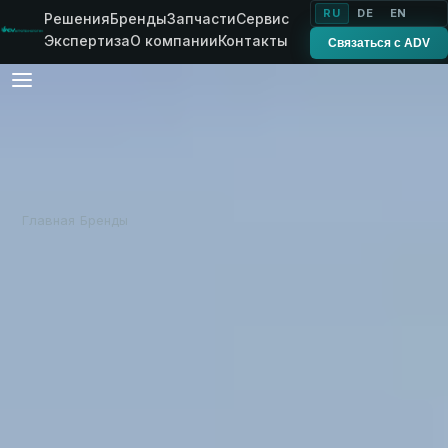
RU
DE
EN
Решения
Бренды
Запчасти
Сервис
Экспертиза
О компании
Контакты
Связаться с ADV
Главная
Бренды
Montefiori
›
›
MONTEFIORI · LIVELLATRICI ROMA
Планировщики
Montefiori —
серия Roma