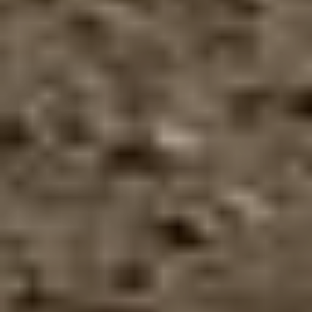
Главная
›
Бренды
›
Montefiori
›
Планировщики
Livellatrici Montefiori — прицепные
планировщики для финишного
выравнивания поверхности после
перемещения грунта. Применяются
в подготовке полей под посев,
восстановлении микрорельефа и
мелиоративных проектах, где критична
точность геометрии поверхности.
Полный модельный ряд серии Roma включает