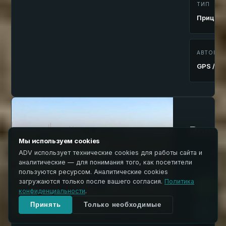
ТИП
Прицеп
АВТОМАТ
GPS / ла
Roma 
Мы используем cookies
ADV использует технические cookies для работы сайта и
LIVELLATR
аналитические — для понимания того, как посетители
Универсал
пользуются ресурсом. Аналитические cookies
модель
загружаются только после вашего согласия.
Политика
конфиденциальности
.
Прицепно
среднего
Принять
Только необходимые
класса. У