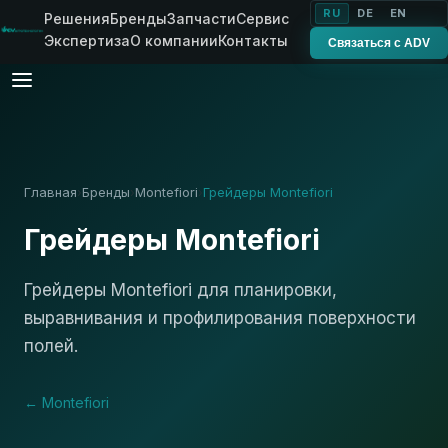
RU
DE
EN
Решения
Бренды
Запчасти
Сервис
Экспертиза
О компании
Контакты
Связаться с ADV
Главная
Бренды
Montefiori
Грейдеры Montefiori
›
›
›
Грейдеры Montefiori
Грейдеры Montefiori для планировки,
выравнивания и профилирования поверхности
полей.
← Montefiori