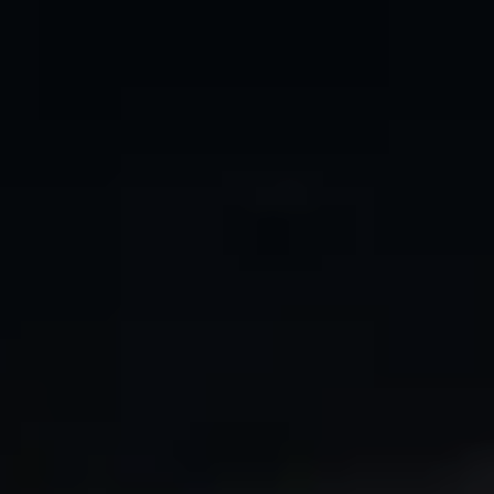
Sgariboldi развивает решения для механизации
кормления с 1959 года — один из наиболее
технологически сильных брендов в сегменте
кормосмесителей. 33 международных патента, три
технологии смешивания и ориентация на реальные
задачи животноводческих хозяйств.
Смотреть линейки
Запросить консультацию