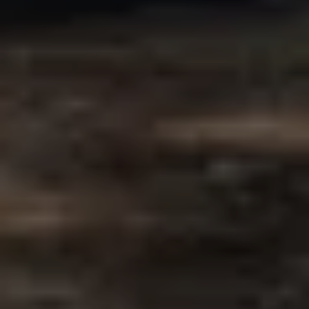
ЦЕННОСТЬ БРЕНДА
Почему Sgariboldi
01
С 1959 года в кормлении животных
Sgariboldi работает в механизации кормления с
1959 года и развивает решения уже в третьем
поколении.