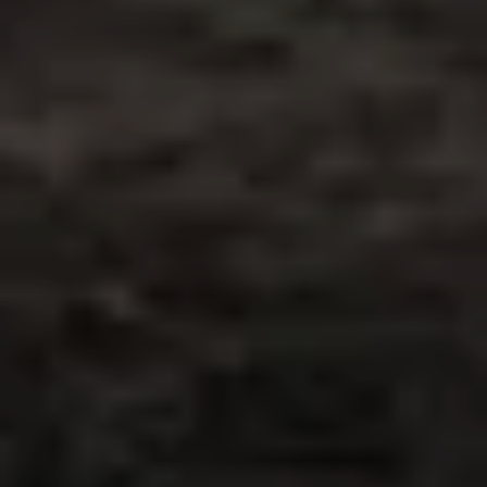
Monofeeder —
горизонтальная
одновинтовая
twin-flow
технология
Запатентованная
→
система с одним
большим
горизонтальным
шнеком
Противоположные
→
спирали создают два
встречных потока к
центру ванны
Дефлектор
→
сокращает мёртвые
зоны и время