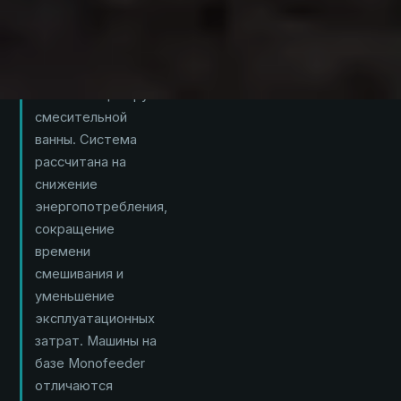
большой шнековой
спиралью,
направляющей
массу в двух
потоках к центру
смесительной
ванны. Система
рассчитана на
снижение
энергопотребления,
сокращение
времени
смешивания и
уменьшение
эксплуатационных
затрат. Машины на
базе Monofeeder
отличаются