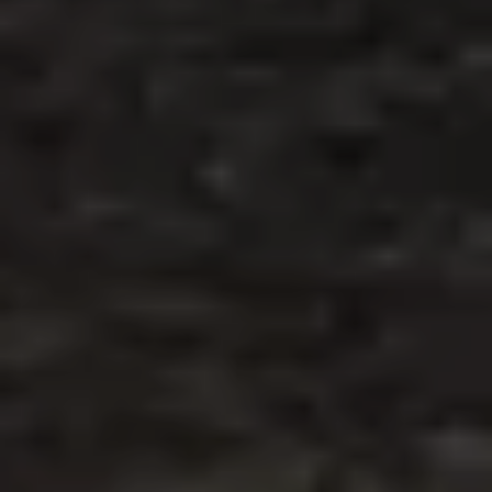
Инновации и комфорт оператора
Sgariboldi делает акцент на современной кабине,
управляющем ПО и эргономике повседневной
работы.
ТЕХНОЛОГИИ СМЕШИВАНИЯ
Три технологии смешивания
Sgariboldi
MONOFEEDER