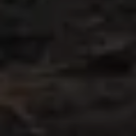
смешивания
Нет цепей и
→
шестерён в рабочей
зоне — снижение
риска поломок
Пониженное
→
потребление
мощности и расход
топлива
Уменьшение затрат
→
на обслуживание и
запасные части
Monofeeder — это
фирменная
горизонтальная
технология
Sgariboldi с одной