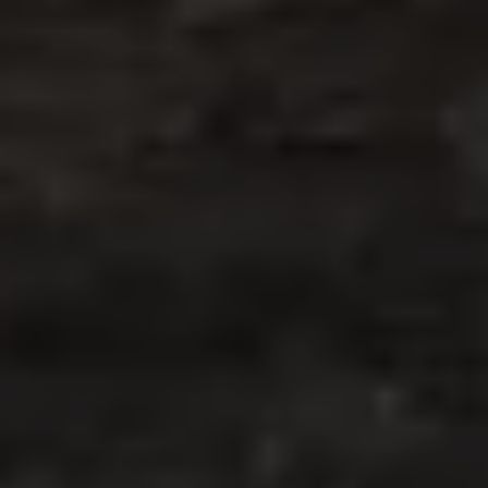
04
TMR как система
Кормосмеситель здесь подаётся не как
отдельная машина, а как инструмент качества
рациона, продуктивности и здоровья стада.
05
Линейки под разные масштабы
От компактных машин для ограниченных
пространств до крупных
высокопроизводительных самоходных решений.
06