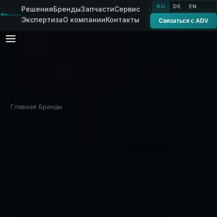
RU
DE
EN
Решения
Бренды
Запчасти
Сервис
Экспертиза
О компании
Контакты
Связаться с ADV
Главная
Бренды
Sgariboldi
›
›
ИТАЛИЯ · С 1959 ГОДА
Sgariboldi
.
Итальянские кормосмесители для TMR:
прицепные и самоходные решения для
современных животноводческих хозяйств