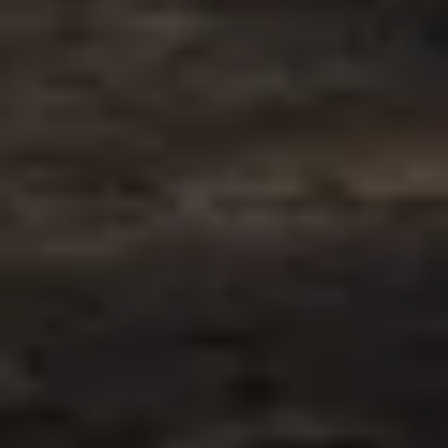
02
33 международных патента
Бренд делает акцент на собственных
инженерных разработках, а не только на
обновлении внешнего вида техники.
03
Три технологии смешивания
Sgariboldi прямо заявляет уникальность как
производителя, который развивает все три
технологии смешивания: Monofeeder, Gulliver и
VS.2.