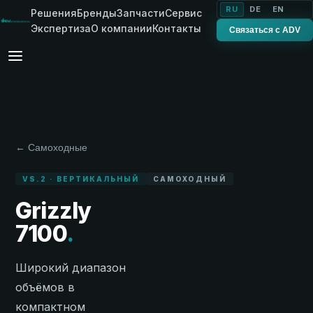
RU
DE
EN
Решения
Бренды
Запчасти
Сервис
Экспертиза
О компании
Контакты
Связаться с ADV
← Самоходные
VS.2 · ВЕРТИКАЛЬНЫЙ
САМОХОДНЫЙ
Grizzly
7100
.
Широкий диапазон
объёмов в
компактном