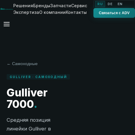
RU
DE
EN
Решения
Бренды
Запчасти
Сервис
Экспертиза
О компании
Контакты
Связаться с ADV
← Самоходные
GULLIVER · САМОХОДНЫЙ
Gulliver
7000
.
Средняя позиция
линейки Gulliver в