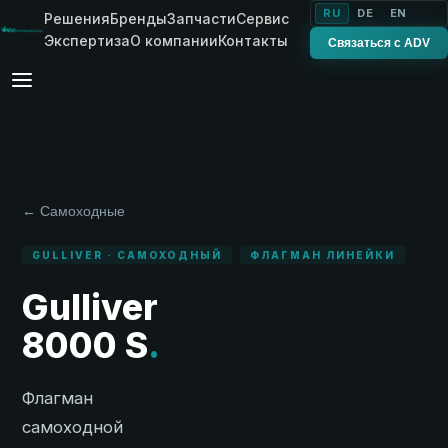
RU
DE
EN
Решения
Бренды
Запчасти
Сервис
Экспертиза
О компании
Контакты
Связаться с ADV
← Самоходные
GULLIVER · САМОХОДНЫЙ
ФЛАГМАН ЛИНЕЙКИ
Gulliver
8000 S
.
Флагман
самоходной