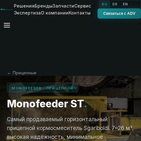
RU
DE
EN
Решения
Бренды
Запчасти
Сервис
Экспертиза
О компании
Контакты
Связаться с ADV
← Прицепные
MONOFEEDER · ПРИЦЕПНОЙ
Monofeeder ST
.
Самый продаваемый горизонтальный
прицепной кормосмеситель Sgariboldi. 7–26 м³,
высокая надёжность, минимальное