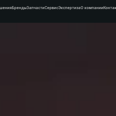
шения
Бренды
Запчасти
Сервис
Экспертиза
О компании
Конта
ость,