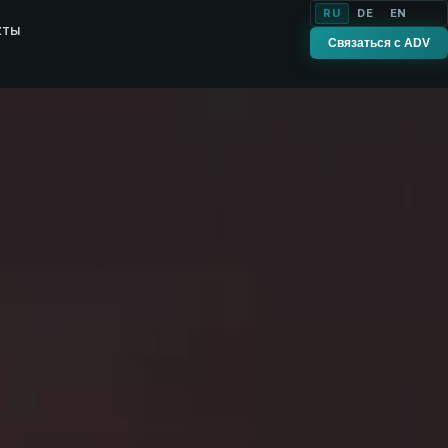
RU
DE
EN
кты
Связаться с ADV