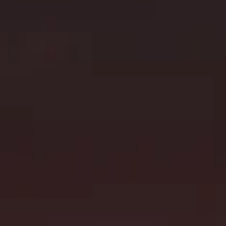
точность
Немецкие машины высокой производи
для внесения органики и транспортной
TEBBE создаёт технику для хозяйств и подр
важны надёжность, пропускная способность,
стабильная работа в напряжённые сезонные о
Смотреть продукты TEBBE
Запро