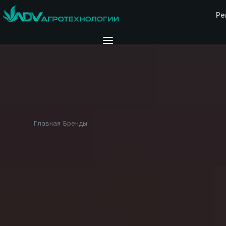
Ре
Главная
Бренды
TEBBE
›
›
БРЕНД ADV
TEBBE —
мощь, скор