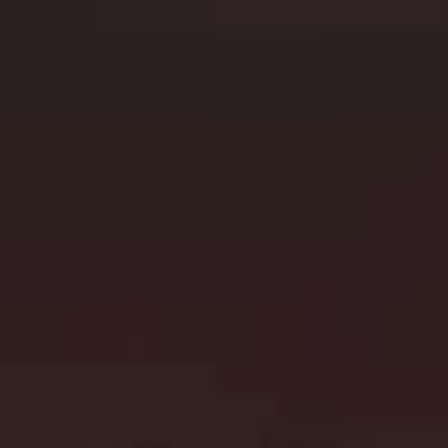
тельности
 логистики
ядчиков, которым
 долговечность и
кна.
сить консультацию