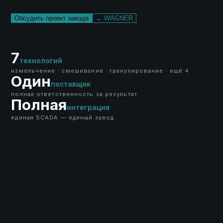
Обсудить проект завода
← WAGNER
7
технологий
измельчение · смешивание · гранулирование · ещё 4
Один
поставщик
полная ответственность за результат
Полная
интеграция
единая SCADA — единый завод