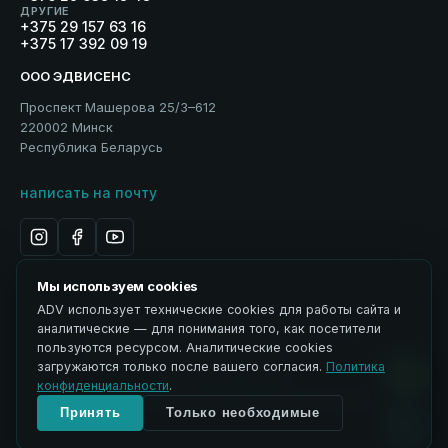
ДРУГИЕ
+375 29 157 63 16
+375 17 392 09 19
ООО ЭДВИСЕНС
Проспект Машерова 25/3–612
220002 Минск
Республика Беларусь
написать на почту
Мы используем cookies
ADV использует технические cookies для работы сайта и
Политика обработки персональных данных
аналитические — для понимания того, как посетители
Использование материалов
пользуются ресурсом. Аналитические cookies
ЭДВИСЕНС / Advisance → ADV
загружаются только после вашего согласия.
Политика
Управление cookies
конфиденциальности
.
© 2026 ООО ЭДВИСЕНС. Все права защищены.
Принять
Только необходимые