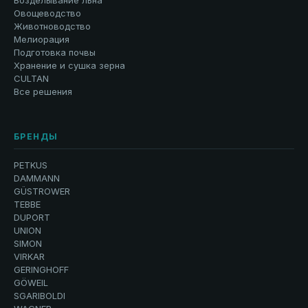
Возделывание льна
Овощеводство
Животноводство
Мелиорация
Подготовка почвы
Хранение и сушка зерна
CULTAN
Все решения
БРЕНДЫ
PETKUS
DAMMANN
GÜSTROWER
TEBBE
DUPORT
UNION
SIMON
VIRKAR
GERINGHOFF
GÖWEIL
SGARIBOLDI