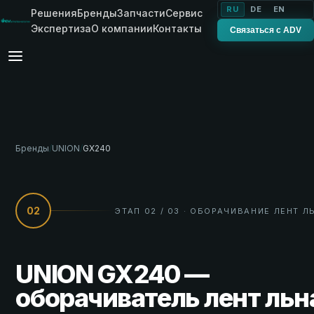
RU
DE
EN
Решения
Бренды
Запчасти
Сервис
Экспертиза
О компании
Контакты
Связаться с ADV
Бренды
/
UNION
/
GX240
02
ЭТАП 02 / 03 · ОБОРАЧИВАНИЕ ЛЕНТ Л
UNION GX240 —
оборачиватель лент льн