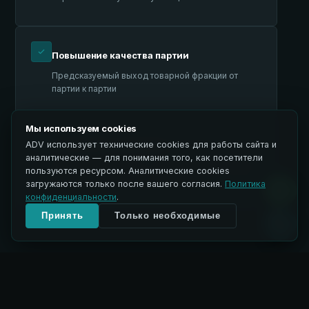
Повышение качества партии
Предсказуемый выход товарной фракции от
партии к партии
Мы используем cookies
ADV использует технические cookies для работы сайта и
Стабильность поставок
аналитические — для понимания того, как посетители
Постоянное качество — ключевое требование
пользуются ресурсом. Аналитические cookies
торговых сетей и переработчиков
загружаются только после вашего согласия.
Политика
конфиденциальности
.
Принять
Только необходимые