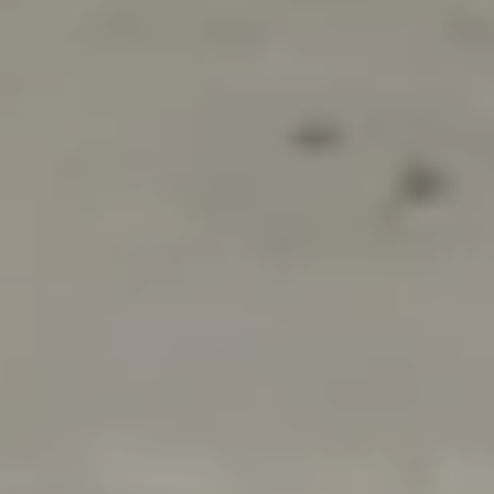
3 культуры
до 100 т/ч
Картофель, лук, свекла
Производительность линий
CropVision AI
Оптическая сортировка
Главная
›
Бренды
›
DOWNS
ТЕХНОЛОГИЧЕСКИЙ ПРОЦЕСС
Контроль качества на каждом этапе
Каждый этап подготовлен для следующего.
Качественная очистка облегчает калибровку, точная