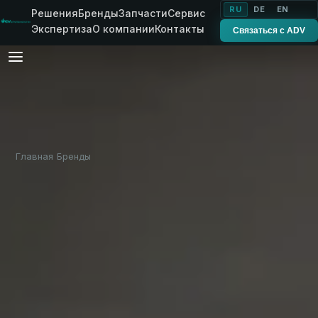
RU
DE
EN
Решения
Бренды
Запчасти
Сервис
Экспертиза
О компании
Контакты
Связаться с ADV
Главная
Бренды
DOWNS
›
›
ФРАНЦИЯ · БРЕНД ADV
Системы сортировки
и
подготовки овощей